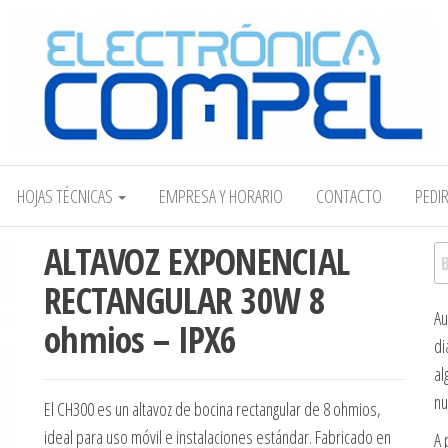
Electrónica COMPEL
HOJAS TÉCNICAS
EMPRESA Y HORARIO
CONTACTO
PEDI
ALTAVOZ EXPONENCIAL
Bu
RECTANGULAR 30W 8
Au
ohmios – IPX6
di
al
nu
El CH300 es un altavoz de bocina rectangular de 8 ohmios,
ideal para uso móvil e instalaciones estándar. Fabricado en
A 