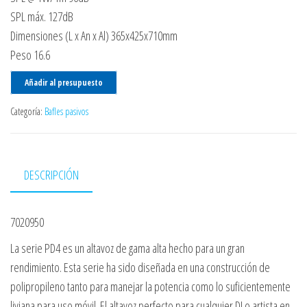
SPL máx. 127dB
Dimensiones (L x An x Al) 365x425x710mm
Peso 16.6
Añadir al presupuesto
Categoría:
Bafles pasivos
DESCRIPCIÓN
7020950
La serie PD4 es un altavoz de gama alta hecho para un gran
rendimiento. Esta serie ha sido diseñada en una construcción de
polipropileno tanto para manejar la potencia como lo suficientemente
liviana para uso móvil. El altavoz perfecto para cualquier DJ o artista en