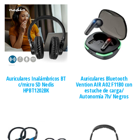
Auriculares Inalámbricos BT
Auriculares Bluetooth
c/micro SD Nedis
Vention AIR A02 F11B0 con
HPBT1202BK
estuche de carga/
Autonomía 7h/ Negros