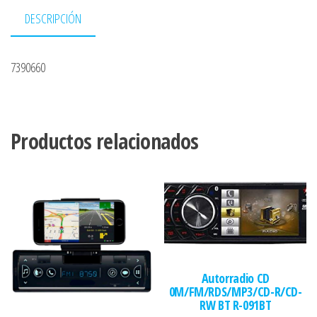
DESCRIPCIÓN
7390660
Productos relacionados
Autorradio CD
0M/FM/RDS/MP3/CD-R/CD-
RW BT R-091BT