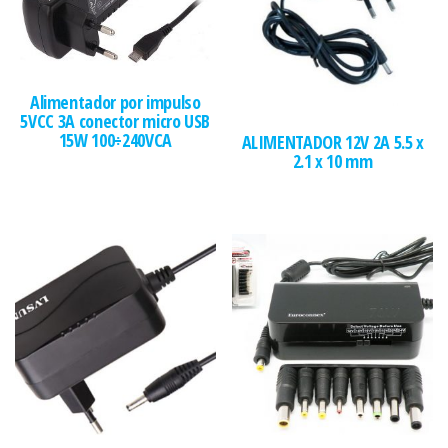
Alimentador por impulso
5VCC 3A conector micro USB
15W 100÷240VCA
ALIMENTADOR 12V 2A 5.5 x
2.1 x 10 mm