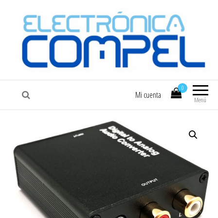
COMPEL
Electrónica COMPEL
0
Mi cuenta
Menú