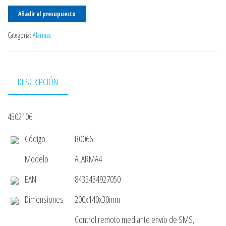
Añadir al presupuesto
Categoría:
Alarmas
DESCRIPCIÓN
4502106
Código
B0066
Modelo
ALARMA4
EAN
8435434927050
Dimensiones
200x140x30mm
Control remoto mediante envío de SMS,