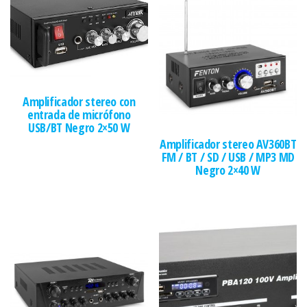
Amplificador stereo con
entrada de micrófono
USB/BT Negro 2×50 W
Amplificador stereo AV360BT
FM / BT / SD / USB / MP3 MD
Negro 2×40 W