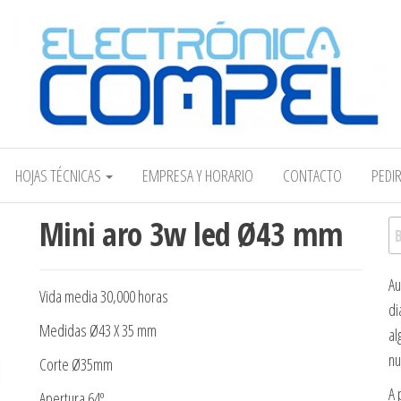
Electrónica COMPEL
HOJAS TÉCNICAS
EMPRESA Y HORARIO
CONTACTO
PEDI
Mini aro 3w led Ø43 mm
Bu
Au
Vida media 30,000 horas
di
Medidas Ø43 X 35 mm
al
nu
Corte Ø35mm
A 
Apertura 64º