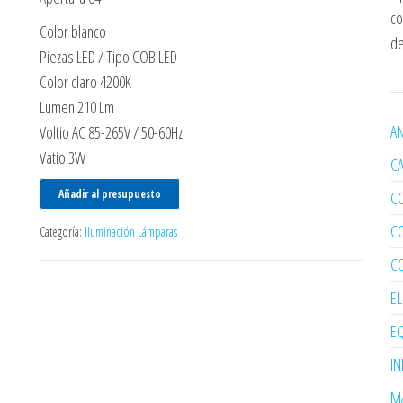
co
Color blanco
de
Piezas LED / Tipo COB LED
Color claro 4200K
Lumen 210 Lm
AN
Voltio AC 85-265V / 50-60Hz
Vatio 3W
C
Añadir al presupuesto
C
C
Categoría:
Iluminación Lámparas
C
E
EQ
I
MA