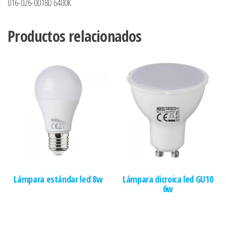
016-026-0018D 6400K
Productos relacionados
Lámpara estándar led 8w
Lámpara dicroica led GU10
6w