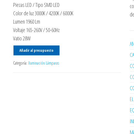
Piezas LED / Tipo SMD LED
co
Color de luz 3000K / 4200K / 6000K
de
Lumen 1960 Lm
Voltaje 165-260V / 50-60Hz
Vatio 28W
AN
Añadir al presupuesto
C
Categoría:
Iluminación Lámparas
C
C
C
E
EQ
I
MA