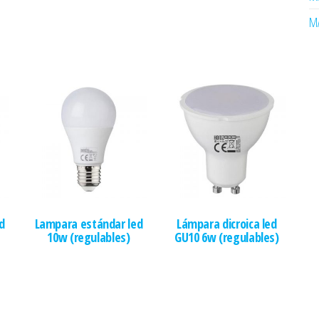
MA
d
Lampara estándar led
Lámpara dicroica led
10w (regulables)
GU10 6w (regulables)