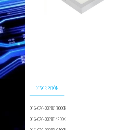
DESCRIPCIÓN
016-026-0028C 3000K
016-026-0028F 4200K