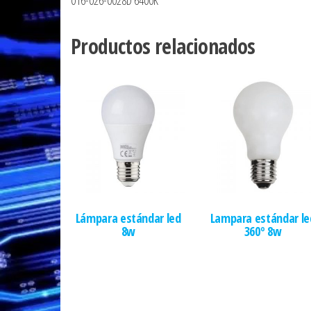
016-026-0028D 6400K
Productos relacionados
Lámpara estándar led
Lampara estándar le
8w
360º 8w