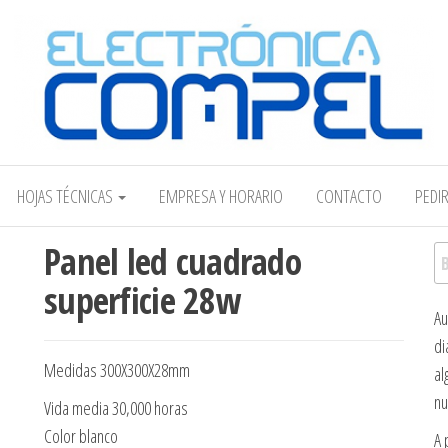
Electrónica COMPEL
HOJAS TÉCNICAS
EMPRESA Y HORARIO
CONTACTO
PEDI
Panel led cuadrado
Bu
superficie 28w
Au
di
Medidas 300X300X28mm
al
nu
Vida media 30,000 horas
Color blanco
A 