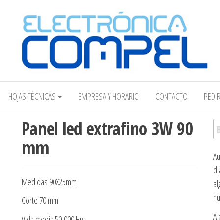
Electrónica COMPEL
HOJAS TÉCNICAS
EMPRESA Y HORARIO
CONTACTO
PEDI
Panel led extrafino 3W 90
Bu
mm
Au
di
Medidas 90X25mm
al
nu
Corte 70 mm
A 
Vida media 50,000 Hrs.