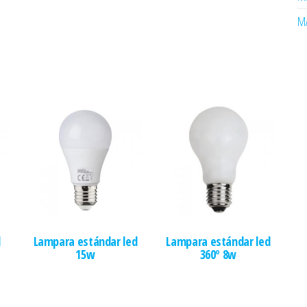
MA
d
Lampara estándar led
Lampara estándar led
15w
360º 8w