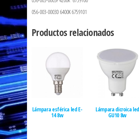
056-003-0003F 4200K 6759100
056-003-0003D 6400K 6759101
Productos relacionados
Lámpara esférica led E-
Lámpara dicroica le
14 8w
GU10 8w