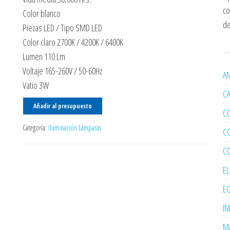
co
Color blanco
de
Piezas LED / Tipo SMD LED
Color claro 2700K / 4200K / 6400K
Lumen 110 Lm
Voltaje 165-260V / 50-60Hz
AN
Vatio 3W
C
Añadir al presupuesto
C
Categoría:
Iluminación Lámparas
C
C
E
EQ
I
MA