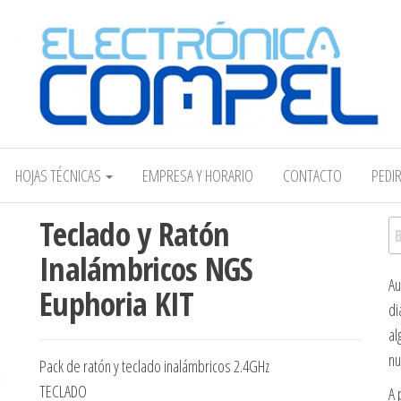
Electrónica COMPEL
HOJAS TÉCNICAS
EMPRESA Y HORARIO
CONTACTO
PEDI
Teclado y Ratón
Bu
Inalámbricos NGS
Au
Euphoria KIT
di
al
nu
Pack de ratón y teclado inalámbricos 2.4GHz
TECLADO
A 