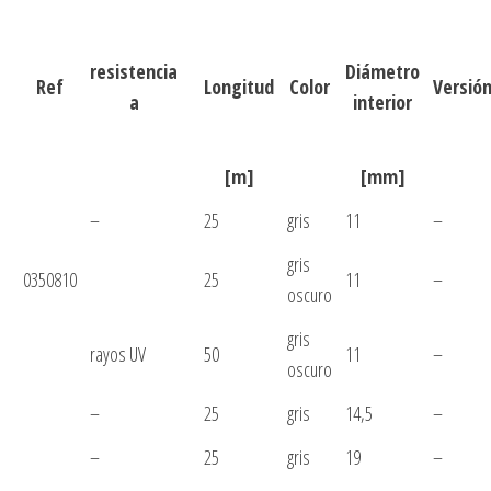
resistencia
Diámetro
Ref
Longitud
Color
Versió
a
interior
[m]
[mm]
–
25
gris
11
–
gris
0350810
25
11
–
oscuro
gris
rayos UV
50
11
–
oscuro
–
25
gris
14,5
–
–
25
gris
19
–