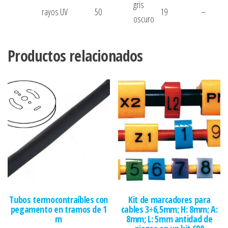
gris
rayos UV
50
19
–
oscuro
Productos relacionados
Tubos termocontraíbles con
Kit de marcadores para
pegamento en tramos de 1
cables 3÷6,5mm; H: 8mm; A:
m
8mm; L: 5mm antidad de