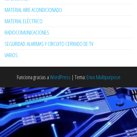
MATERIAL AIRE ACONDICIONADO
MATERIAL ELÉCTRICO
RADIOCOMUNICACIONES
SEGURIDAD: ALARMAS Y CIRCUITO CERRADO DE TV
VARIOS
Funciona gracias a
WordPress
|
Tema:
Envo Multipurpose