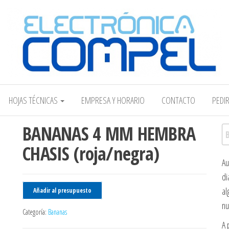
Electrónica COMPEL
HOJAS TÉCNICAS
EMPRESA Y HORARIO
CONTACTO
PEDI
BANANAS 4 MM HEMBRA
Bu
CHASIS (roja/negra)
Au
di
al
Añadir al presupuesto
nu
Categoría:
Bananas
A 