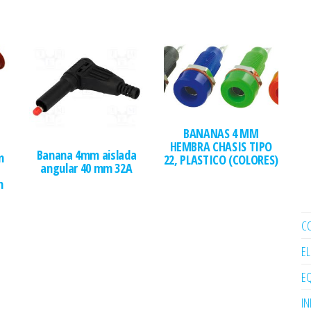
BANANAS 4 MM
HEMBRA CHASIS TIPO
Banana 4mm aislada
m
22, PLASTICO (COLORES)
angular 40 mm 32A
m
C
E
EQ
I