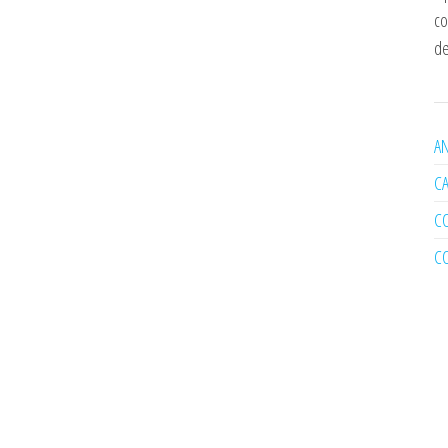
co
de
AN
C
C
C