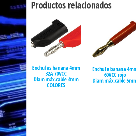
Productos relacionados
Enchufes banana 4mm
Enchufe banana 4m
32A 70VCC
60VCC rojo
Diam.máx.cable 4mm
Diam.máx.cable 5m
COLORES