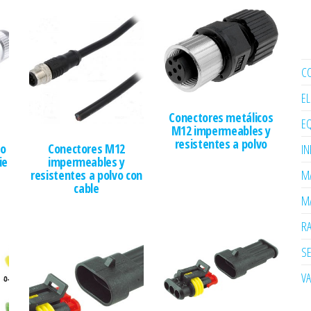
C
E
Conectores metálicos
EQ
M12 impermeables y
resistentes a polvo
eo
Conectores M12
I
ie
impermeables y
MA
resistentes a polvo con
cable
MA
R
SE
V