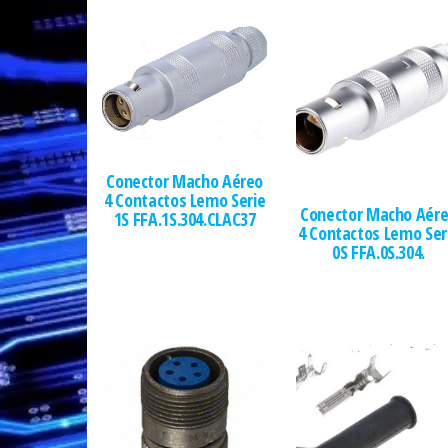
Conector Macho Aéreo
4 Contactos Lemo Serie
Conector Macho Aér
1S FFA.1S.304.CLAC37
4 Contactos Lemo Ser
0S FFA.0S.304.