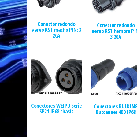
Conector redondo
Conector redondo
aereo RST macho PIN: 3
aereo RST hembra PI
20A
3 20A
Conectores WEIPU Serie
Conectores BULDIN
SP21 IP68 chasis
Buccaneer 400 IP68