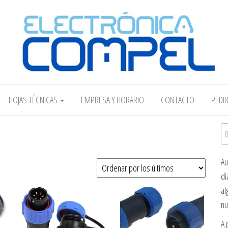
Electrónica COMPEL
HOJAS TÉCNICAS
EMPRESA Y HORARIO
CONTACTO
PEDI
Bu
Au
os
di
al
nu
A 