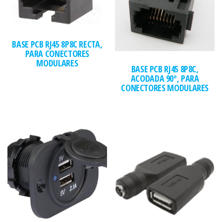
BASE PCB RJ45 8P8C RECTA,
PARA CONECTORES
MODULARES
BASE PCB RJ45 8P8C,
ACODADA 90º, PARA
CONECTORES MODULARES