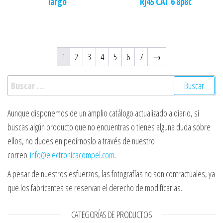
largo
RJ45 CAT 6 8p8c
1
2
3
4
5
6
7
→
Buscar:
Aunque disponemos de un amplio catálogo actualizado a diario, si
buscas algún producto que no encuentras o tienes alguna duda sobre
ellos, no dudes en pedírnoslo a través de nuestro
correo
info@electronicacompel.com
.
A pesar de nuestros esfuerzos, las fotografías no son contractuales, ya
que los fabricantes se reservan el derecho de modificarlas.
CATEGORÍAS DE PRODUCTOS