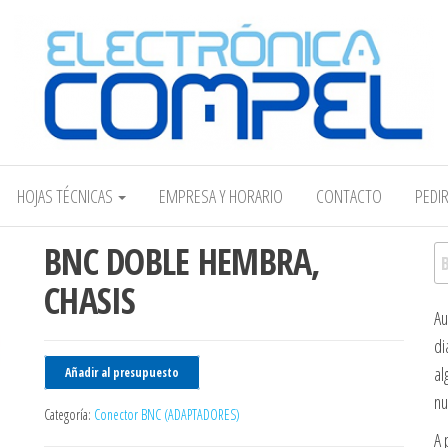
Electrónica COMPEL
HOJAS TÉCNICAS
EMPRESA Y HORARIO
CONTACTO
PEDI
BNC DOBLE HEMBRA,
Bu
CHASIS
Au
di
al
Añadir al presupuesto
nu
Categoría:
Conector BNC (ADAPTADORES)
A 