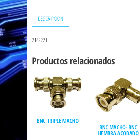
DESCRIPCIÓN
2142221
Productos relacionados
BNC TRIPLE MACHO
BNC MACHO- BNC
HEMBRA ACODADO