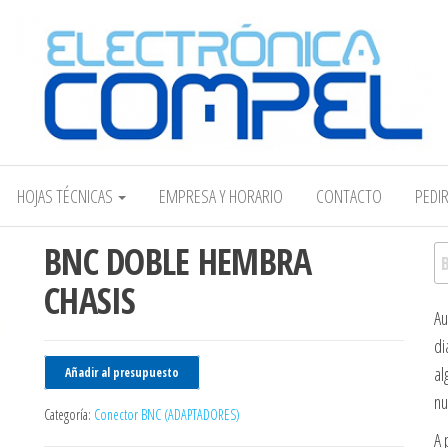
Electrónica COMPEL
HOJAS TÉCNICAS
EMPRESA Y HORARIO
CONTACTO
PEDI
BNC DOBLE HEMBRA
Bu
CHASIS
Au
di
al
Añadir al presupuesto
nu
Categoría:
Conector BNC (ADAPTADORES)
A 