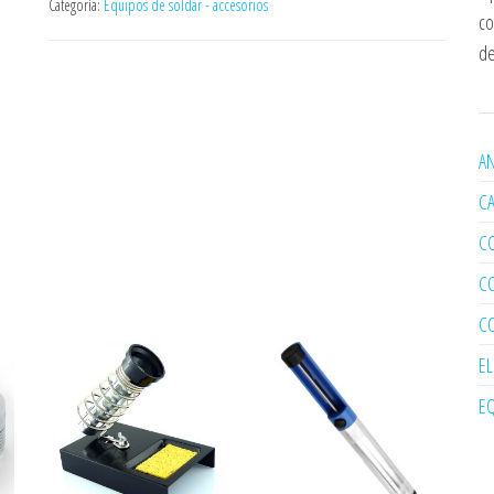
Categoría:
Equipos de soldar - accesorios
co
de
AN
C
C
C
C
E
EQ