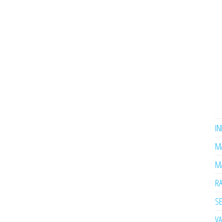
I
MA
MA
R
SE
V