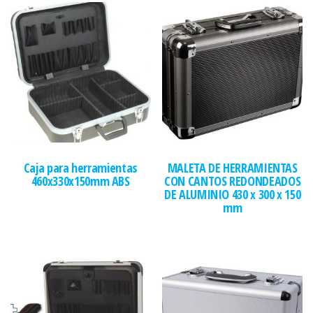
Caja para herramientas
MALETA DE HERRAMIENTAS
460x330x150mm ABS
CON CANTOS REDONDEADOS
DE ALUMINIO 430 x 300 x 150
mm