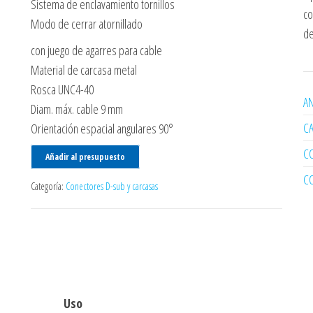
Sistema de enclavamiento tornillos
co
Modo de cerrar atornillado
de
con juego de agarres para cable
Material de carcasa metal
Rosca UNC4-40
AN
Diam. máx. cable 9 mm
C
Orientación espacial angulares 90°
C
Añadir al presupuesto
C
Categoría:
Conectores D-sub y carcasas
Uso