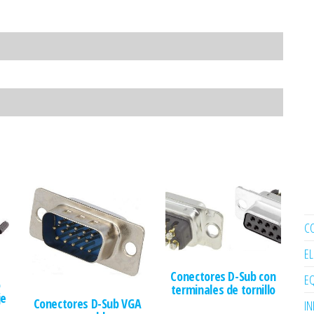
C
E
Conectores D-Sub con
EQ
o
terminales de tornillo
je
Conectores D-Sub VGA
I