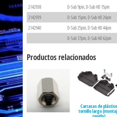
2142938
D-Sub 9pin, D-Sub HD 15pin
2142939
D-Sub 15pin, D-Sub HD 26pin
2142940
D-Sub 25pin, D-Sub HD 44pin
D-Sub 37pin, D-Sub HD 62pin
Productos relacionados
Carcasas de plástic
tornillo largo (monta
rapido)