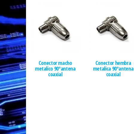
Conector macho
Conector hembra
metalico 90ºantena
metalica 90ºantena
coaxial
coaxial