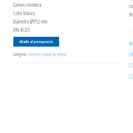
Género hembra
co
Color blanco
de
Diámetro Ø9’52 mm
DIN 45325
Añadir al presupuesto
AN
C
Categoría:
Conector coaxial de antena
C
C