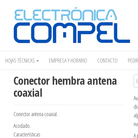
Electrónica COMPEL
HOJAS TÉCNICAS
EMPRESA Y HORARIO
CONTACTO
PEDI
Conector hembra antena
Bu
coaxial
Au
di
Conector antena coaxial.
al
nu
Acodado.
Características
A 