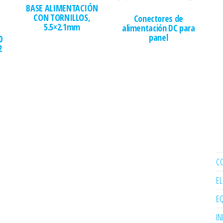
BASE ALIMENTACIÓN
CON TORNILLOS,
Conectores de
5.5×2.1mm
alimentación DC para
panel
0
2
C
E
EQ
I