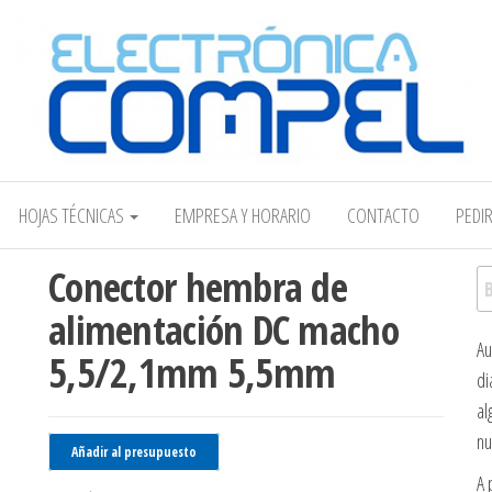
Electrónica COMPEL
HOJAS TÉCNICAS
EMPRESA Y HORARIO
CONTACTO
PEDI
Conector hembra de
Bu
alimentación DC macho
Au
5,5/2,1mm 5,5mm
di
al
nu
Añadir al presupuesto
A 