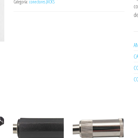
Categoría:
conectores JACKS
co
de
AN
C
C
C