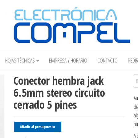
Electrónica COMPEL
HOJAS TÉCNICAS
EMPRESA Y HORARIO
CONTACTO
PEDI
Conector hembra jack
Bu
6.5mm stereo circuito
Au
cerrado 5 pines
di
al
nu
Añadir al presupuesto
A 