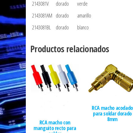
2143081V
dorado
verde
2143081AM
dorado
amarillo
2143081BL
dorado
blanco
Productos relacionados
RCA macho acodado
para soldar dorado
8mm
RCA macho con
manguito recto para