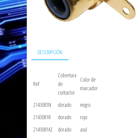
DESCRIPCIÓN
Cobertura
Color de
Ref
de
marcador
contactor
2143081N
dorado
negro
2143081R
dorado
rojo
2143081AZ
dorado
azul