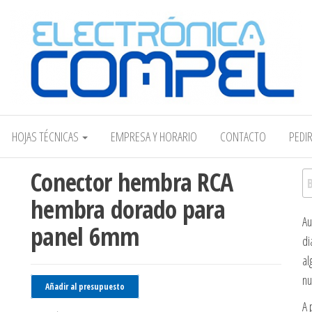
Electrónica COMPEL
HOJAS TÉCNICAS
EMPRESA Y HORARIO
CONTACTO
PEDI
Conector hembra RCA
Bu
hembra dorado para
Au
panel 6mm
di
al
nu
Añadir al presupuesto
A 