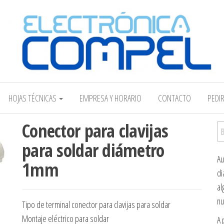
Electrónica COMPEL
HOJAS TÉCNICAS
EMPRESA Y HORARIO
CONTACTO
PEDI
Conector para clavijas
Bu
para soldar diámetro
Au
1mm
di
al
nu
Tipo de terminal conector para clavijas para soldar
Montaje eléctrico para soldar
A 