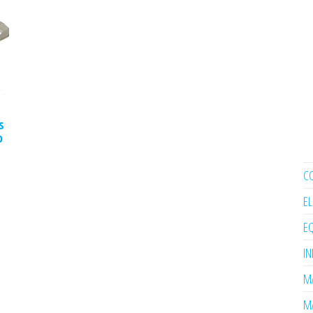
s
o
C
E
EQ
I
MA
MA