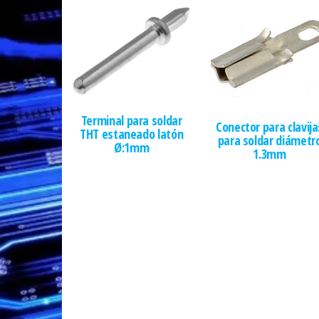
Terminal para soldar
Conector para clavija
THT estaneado latón
para soldar diámetr
Ø:1mm
1.3mm