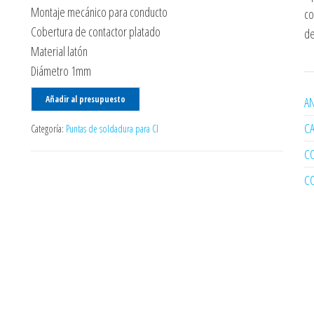
Montaje mecánico para conducto
co
Cobertura de contactor platado
de
Material latón
Diámetro 1mm
Añadir al presupuesto
AN
C
Categoría:
Puntas de soldadura para CI
C
C