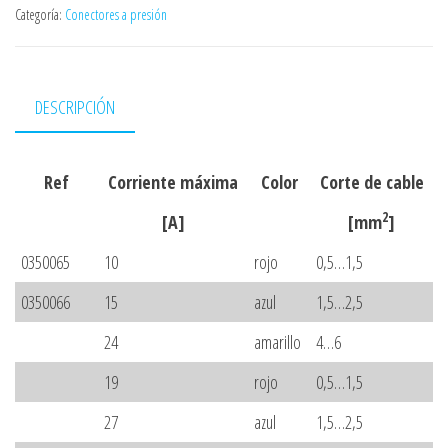
Categoría:
Conectores a presión
DESCRIPCIÓN
Ref
Corriente máxima
Color
Corte de cable
2
[A]
[mm
]
0350065
10
rojo
0,5…1,5
0350066
15
azul
1,5…2,5
24
amarillo
4…6
19
rojo
0,5…1,5
27
azul
1,5…2,5