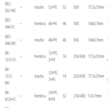
DEE-
–
macho
32+PE
32
500
77,5x27mm
032-MC
DEE-
–
hembra
46+PE
46
500
104x27mm
046-FC
DEE-
–
macho
46+PE
46
500
104x27mm
046-MC
DK-
12+PE,
–
hembra
14
250/690
77,5x27mm
12/2-FC
2+PE
DK-
12+PE,
12/2-
–
macho
14
250/690
77,5x27mm
2+PE
MC
DK-
24+PE,
–
hembra
32
230/400
57x27mm
8/24-FC
8+PE