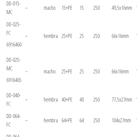
DD-015-
–
macho
15+PE
15
250
49,5x16mm
MC
DD-025-
FC
–
hembra
25+PE
25
250
66x16mm
6916460
DD-025-
MC
–
macho
25+PE
25
250
66x16mm
6916465
DD-040-
–
hembra
40+PE
40
250
77,5x27mm
FC
DD-064-
–
hembra
64+PE
64
250
104x27mm
FC
DD-064-