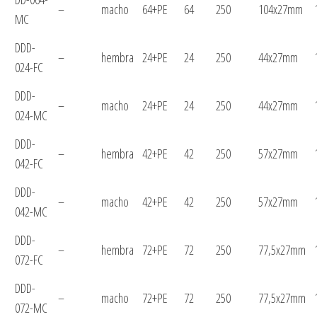
–
macho
64+PE
64
250
104x27mm
MC
DDD-
–
hembra
24+PE
24
250
44x27mm
024-FC
DDD-
–
macho
24+PE
24
250
44x27mm
024-MC
DDD-
–
hembra
42+PE
42
250
57x27mm
042-FC
DDD-
–
macho
42+PE
42
250
57x27mm
042-MC
DDD-
–
hembra
72+PE
72
250
77,5x27mm
072-FC
DDD-
–
macho
72+PE
72
250
77,5x27mm
072-MC