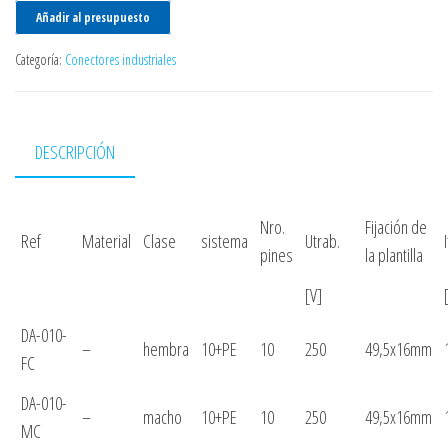
Añadir al presupuesto
Categoría:
Conectores industriales
DESCRIPCIÓN
Nro.
Fijación de
Ref
Material
Clase
sistema
Utrab.
pines
la plantilla
[V]
DA-010-
–
hembra
10+PE
10
250
49,5x16mm
FC
DA-010-
–
macho
10+PE
10
250
49,5x16mm
MC