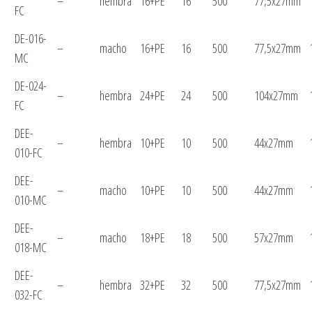
–
hembra
16+PE
16
500
77,5x27mm
FC
DE-016-
–
macho
16+PE
16
500
77,5x27mm
MC
DE-024-
–
hembra
24+PE
24
500
104x27mm
FC
DEE-
–
hembra
10+PE
10
500
44x27mm
010-FC
DEE-
–
macho
10+PE
10
500
44x27mm
010-MC
DEE-
–
macho
18+PE
18
500
57x27mm
018-MC
DEE-
–
hembra
32+PE
32
500
77,5x27mm
032-FC