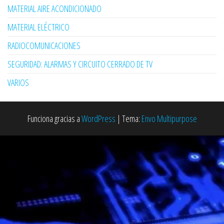
MATERIAL AIRE ACONDICIONADO
MATERIAL ELÉCTRICO
RADIOCOMUNICACIONES
SEGURIDAD: ALARMAS Y CIRCUITO CERRADO DE TV
VARIOS
Funciona gracias a
WordPress
|
Tema:
Envo Multipurpose