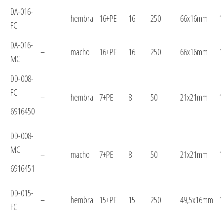
DA-016-
–
hembra
16+PE
16
250
66x16mm
FC
DA-016-
–
macho
16+PE
16
250
66x16mm
MC
DD-008-
FC
–
hembra
7+PE
8
50
21x21mm
6916450
DD-008-
MC
–
macho
7+PE
8
50
21x21mm
6916451
DD-015-
–
hembra
15+PE
15
250
49,5x16mm
FC