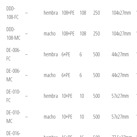
DDD-
–
hembra
108+PE
108
250
104x27mm
108-FC
DDD-
–
macho
108+PE
108
250
104x27mm
108-MC
DE-006-
–
hembra
6+PE
6
500
44x27mm
FC
DE-006-
–
macho
6+PE
6
500
44x27mm
MC
DE-010-
–
hembra
10+PE
10
500
57x27mm
FC
DE-010-
–
macho
10+PE
10
500
57x27mm
MC
DE-016-