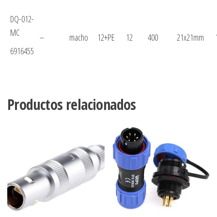
DQ-012-
MC
–
macho
12+PE
12
400
21x21mm
6916455
Productos relacionados