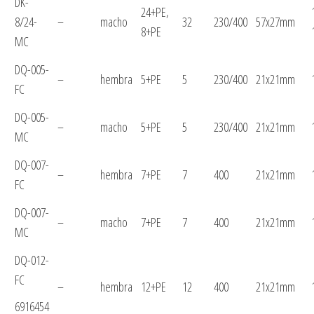
DK-
24+PE,
8/24-
–
macho
32
230/400
57x27mm
8+PE
MC
DQ-005-
–
hembra
5+PE
5
230/400
21x21mm
FC
DQ-005-
–
macho
5+PE
5
230/400
21x21mm
MC
DQ-007-
–
hembra
7+PE
7
400
21x21mm
FC
DQ-007-
–
macho
7+PE
7
400
21x21mm
MC
DQ-012-
FC
–
hembra
12+PE
12
400
21x21mm
6916454