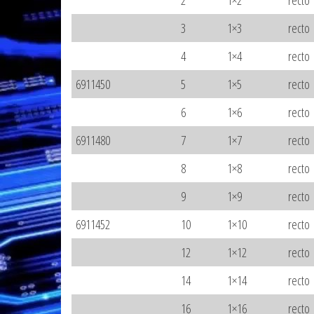
2
1×2
recto
3
1×3
recto
4
1×4
recto
6911450
5
1×5
recto
6
1×6
recto
6911480
7
1×7
recto
8
1×8
recto
9
1×9
recto
6911452
10
1×10
recto
12
1×12
recto
14
1×14
recto
16
1×16
recto