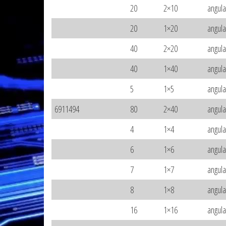
20
2×10
angul
20
1×20
angul
40
2×20
angul
40
1×40
angul
5
1×5
angul
6911494
80
2×40
angul
4
1×4
angul
6
1×6
angul
7
1×7
angul
8
1×8
angul
16
1×16
angul