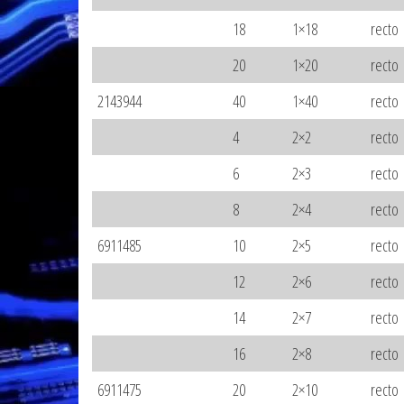
18
1×18
recto
20
1×20
recto
2143944
40
1×40
recto
4
2×2
recto
6
2×3
recto
8
2×4
recto
6911485
10
2×5
recto
12
2×6
recto
14
2×7
recto
16
2×8
recto
6911475
20
2×10
recto