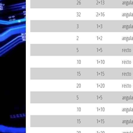
26
2×13
angul
32
2×16
angul
3
1×3
angul
2
1×2
angul
5
1×5
recto
10
1×10
recto
15
1×15
recto
20
1×20
recto
5
1×5
angul
10
1×10
angul
15
1×15
angul