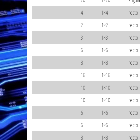
20
1×20
angul
4
1×4
recto
2
1×2
recto
3
1×3
recto
6
1×6
recto
8
1×8
recto
16
1×16
recto
10
1×10
recto
10
1×10
recto
6
1×6
recto
6
1×6
recto
8
1×8
recto