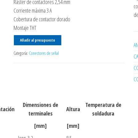
Ráster de contactores 2,54 mm
co
Corriente máxima 3 A
de
Cobertura de contactor dorado
Montaje THT
Añadir al presupuesto
AN
Categoría:
Conectores de señal
C
C
C
Dimensiones de
Temperatura de
ntación
Altura
terminales
soldadura
[mm]
[mm]