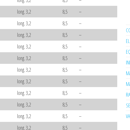
long. 3,2
8,5
–
long. 3,2
8,5
–
long. 3,2
8,5
–
C
long. 3,2
8,5
–
E
long. 3,2
8,5
–
EQ
long. 3,2
8,5
–
I
long. 3,2
8,5
–
MA
long. 3,2
8,5
–
MA
long. 3,2
8,5
–
R
long. 3,2
8,5
–
SE
V
long. 3,2
8,5
–
long. 3,2
8,5
–