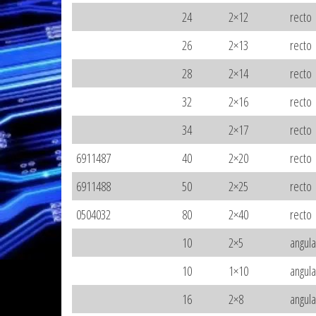
24
2×12
recto
26
2×13
recto
28
2×14
recto
32
2×16
recto
34
2×17
recto
6911487
40
2×20
recto
6911488
50
2×25
recto
0504032
80
2×40
recto
10
2×5
angul
10
1×10
angul
16
2×8
angul