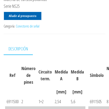
Serie NS25
Añadir al presupuesto
Categoría:
Conectores de señal
DESCRIPCIÓN
Número
N
Circuito
Medida
Medida
Ref
de
Símbolo
term.
A
B
pines
[mm]
[mm]
6911500
2
1×2
2,54
5,6
6911505
8