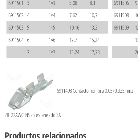
6911501
3
1×3
5,08
8,1
6911506
9
6911502
4
1×4
7,62
10,7
6911508
1
6911503
5
1×5
10,16
13,2
6911509
1
6911504
6
1×6
12,7
15,24
1
7
1×7
15,24
17,78
2
6911498 Contacto hembra 0,05÷0,325mm2
28÷22AWG NS25 estaneado 3A
Productos relacionados