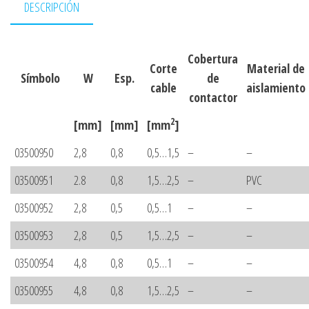
DESCRIPCIÓN
Cobertura
Corte
Material de
Símbolo
W
Esp.
de
cable
aislamiento
contactor
2
[mm]
[mm]
[mm
]
03500950
2,8
0,8
0,5…1,5
–
–
03500951
2.8
0,8
1,5…2,5
–
PVC
03500952
2,8
0,5
0,5…1
–
–
03500953
2,8
0,5
1,5…2,5
–
–
03500954
4,8
0,8
0,5…1
–
–
03500955
4,8
0,8
1,5…2,5
–
–