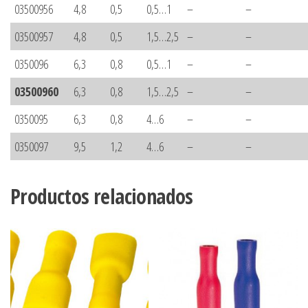
03500956
4,8
0,5
0,5…1
–
–
03500957
4,8
0,5
1,5…2,5
–
–
0350096
6,3
0,8
0,5…1
–
–
03500960
6,3
0,8
1,5…2,5
–
–
0350095
6,3
0,8
4…6
–
–
0350097
9,5
1,2
4…6
–
–
Productos relacionados