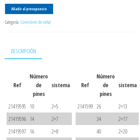
Añadir al presupuesto
Categoría:
Conectores de señal
DESCRIPCIÓN
Número
Número
Ref
de
sistema
Ref
de
sistema
pines
pines
21419595
10
2×5
2141599
26
2×13
21419596
14
2×7
34
2×17
21419597
16
2×8
40
2×20