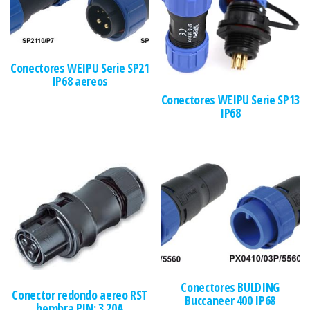
Conectores WEIPU Serie SP21
IP68 aereos
Conectores WEIPU Serie SP13
IP68
Conectores BULDING
Conector redondo aereo RST
Buccaneer 400 IP68
hembra PIN: 3 20A