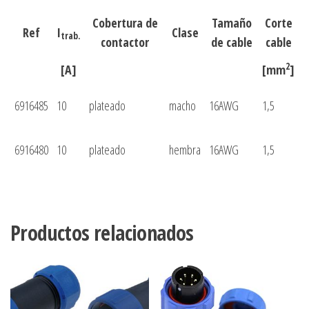
Cobertura de
Tamaño
Corte
Ref
I
Clase
trab.
contactor
de cable
cable
2
[A]
[mm
]
6916485
10
plateado
macho
16AWG
1,5
6916480
10
plateado
hembra
16AWG
1,5
Productos relacionados