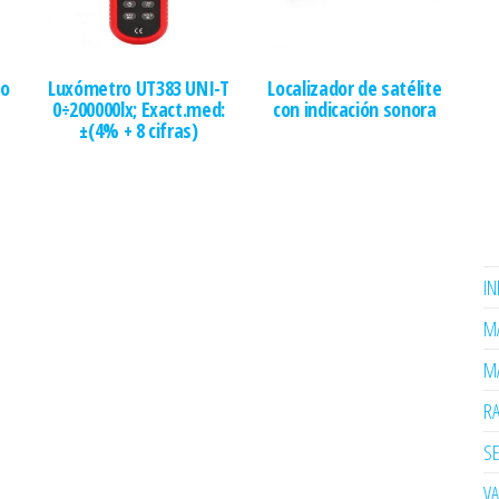
jo
Luxómetro UT383 UNI-T
Localizador de satélite
a
0÷200000lx; Exact.med:
con indicación sonora
±(4% + 8 cifras)
I
MA
MA
R
SE
V