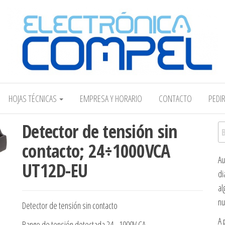
Electrónica COMPEL
HOJAS TÉCNICAS
EMPRESA Y HORARIO
CONTACTO
PEDI
Detector de tensión sin
Bu
contacto; 24÷1000VCA
Au
UT12D-EU
di
al
nu
Detector de tensión sin contacto
A 
Rango de tensión detectada 24…1000V CA