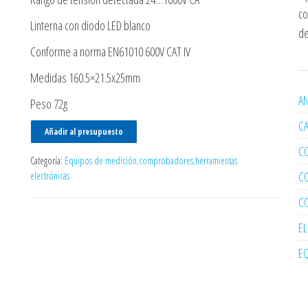
co
Linterna con diodo LED blanco
de
Conforme a norma EN61010 600V CAT IV
Medidas 160.5×21.5x25mm
AN
Peso 72g
C
Añadir al presupuesto
C
Categoría:
Equipos de medición,comprobadores,herramientas
C
electrónicas
C
E
EQ