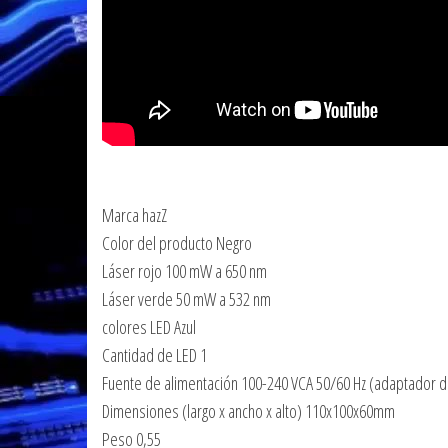
Marca hazZ
Color del producto Negro
Láser rojo 100 mW a 650 nm
Láser verde 50 mW a 532 nm
colores LED Azul
Cantidad de LED 1
Fuente de alimentación 100-240 VCA 50/60 Hz (adaptador d
Dimensiones (largo x ancho x alto) 110x100x60mm
Peso 0,55