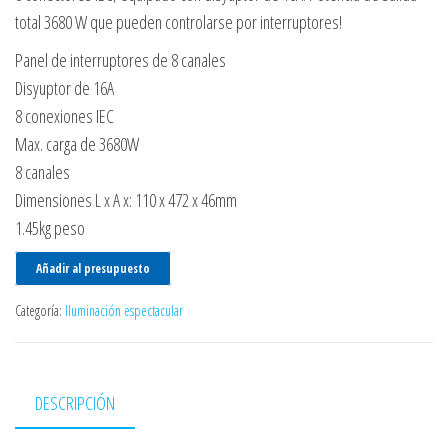
total 3680 W que pueden controlarse por interruptores!
Panel de interruptores de 8 canales
Disyuptor de 16A
8 conexiones IEC
Max. carga de 3680W
8 canales
Dimensiones L x A x: 110 x 472 x 46mm
1.45kg peso
Añadir al presupuesto
Categoría:
Iluminación espectacular
DESCRIPCIÓN