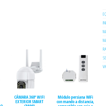
EQ
I
MA
MA
R
SE
V
CÁMARA 360º WIFI
Módulo persiana WiFi
EXTERIOR SMART
con mando a distancia,