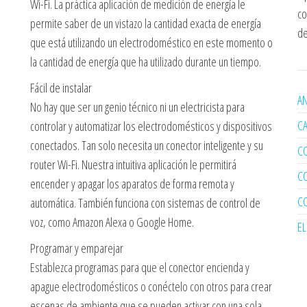
Wi-Fi. La práctica aplicación de medición de energía le
co
permite saber de un vistazo la cantidad exacta de energía
de
que está utilizando un electrodoméstico en este momento o
la cantidad de energía que ha utilizado durante un tiempo.
Fácil de instalar
AN
No hay que ser un genio técnico ni un electricista para
C
controlar y automatizar los electrodomésticos y dispositivos
conectados. Tan solo necesita un conector inteligente y su
C
router Wi-Fi. Nuestra intuitiva aplicación le permitirá
C
encender y apagar los aparatos de forma remota y
C
automática. También funciona con sistemas de control de
voz, como Amazon Alexa o Google Home.
E
Programar y emparejar
Establezca programas para que el conector encienda y
apague electrodomésticos o conéctelo con otros para crear
escenas de ambiente que se pueden activar con una sola