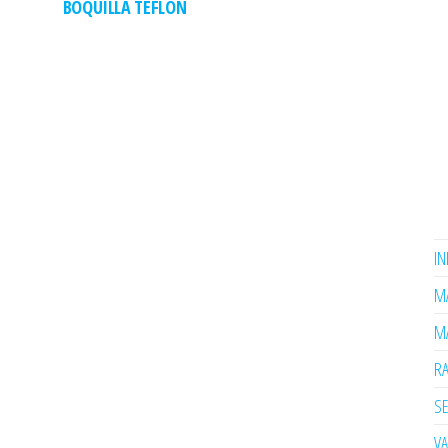
BOQUILLA TEFLÓN
I
MA
MA
R
SE
V