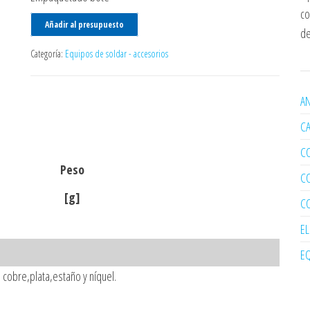
co
Añadir al presupuesto
de
Categoría:
Equipos de soldar - accesorios
AN
C
C
Peso
C
[g]
C
E
EQ
cobre,plata,estaño y níquel.