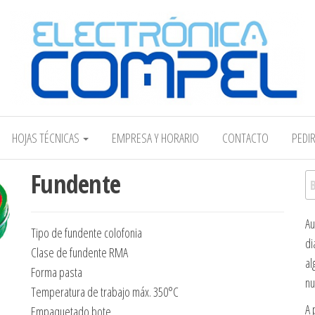
Electrónica COMPEL
HOJAS TÉCNICAS
EMPRESA Y HORARIO
CONTACTO
PEDI
Fundente
Bu
Au
Tipo de fundente colofonia
di
Clase de fundente RMA
al
Forma pasta
nu
Temperatura de trabajo máx. 350°C
A 
Empaquetado bote