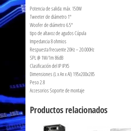
Potencia de salida: máx. 150W
Tweeter de diámetro 1″
Woofer de diámetro 6.5″
tipo de altavoz de agudos Cúpula
Impedancia 8 ohmios
Respuesta frecuente 20Hz – 20.000Hz
SPL @ 1W/1m 86dB
Clasificación del IP IPX5
Dimensiones (L x An x Al) 195x200x285
Peso 2.8
Accesorios Soporte de montaje
Productos relacionados