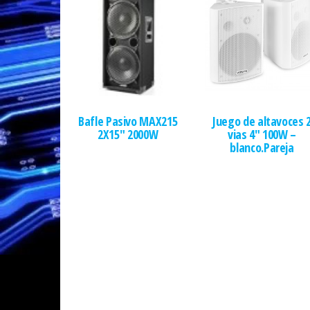
Bafle Pasivo MAX215
Juego de altavoces 
2X15″ 2000W
vias 4″ 100W –
blanco.Pareja