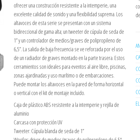
ofrecer una construcción resistente a la intemperie, una
co
excelente calidad de sonido y una flexibilidad suprema. Los
de
altavoces de esta serie se presentan con un sistema
bidireccional de gama alta; un tweeter de cúpula de seda de
1” y un controlador de medios/graves de polipropileno de
AN
6,5”. La salida de baja frecuencia se ve reforzada por el uso
C
de un radiador de graves montado en la parte trasera. Estos
cerramientos son ideales para eventos al aire libre, piscinas,
C
zonas ajardinadas y uso marítimo o de embarcaciones.
C
Puede montar los altavoces en la pared de forma horizontal
C
o vertical con el kit de montaje incluido.
E
Caja de plástico ABS resistente a la intemperie y rejilla de
aluminio
Carcasa con protección UV
Tweeter: Cúpula blanda de seda de 1”
Woofer: driver de medios/graves de polipropileno de 6,5″