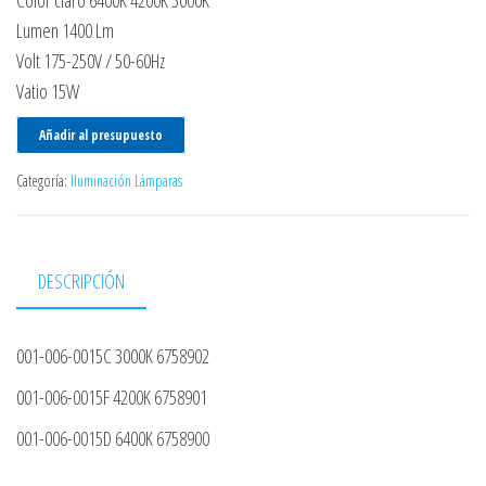
Color claro 6400K 4200K 3000K
Lumen 1400 Lm
Volt 175-250V / 50-60Hz
Vatio 15W
Añadir al presupuesto
Categoría:
Iluminación Lámparas
DESCRIPCIÓN
001-006-0015C 3000K 6758902
001-006-0015F 4200K 6758901
001-006-0015D 6400K 6758900