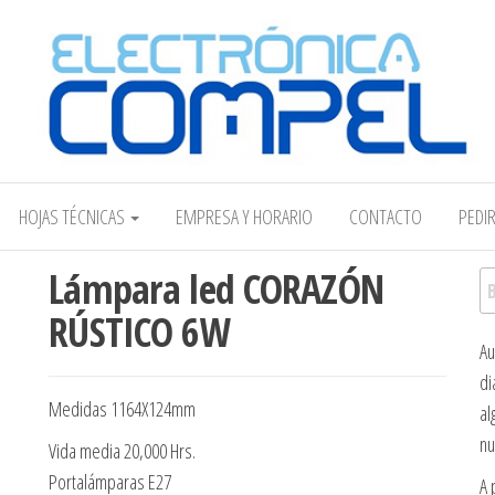
Electrónica COMPEL
HOJAS TÉCNICAS
EMPRESA Y HORARIO
CONTACTO
PEDI
Lámpara led CORAZÓN
Bu
RÚSTICO 6W
Au
di
Medidas 1164X124mm
al
nu
Vida media 20,000 Hrs.
Portalámparas E27
A 