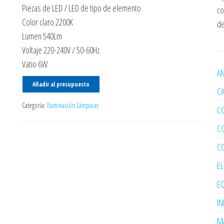
Piezas de LED / LED de tipo de elemento
co
Color claro 2200K
de
Lumen 540Lm
Voltaje 220-240V / 50-60Hz
Vatio 6W
AN
Añadir al presupuesto
C
Categoría:
Iluminación Lámparas
C
C
C
E
EQ
I
MA