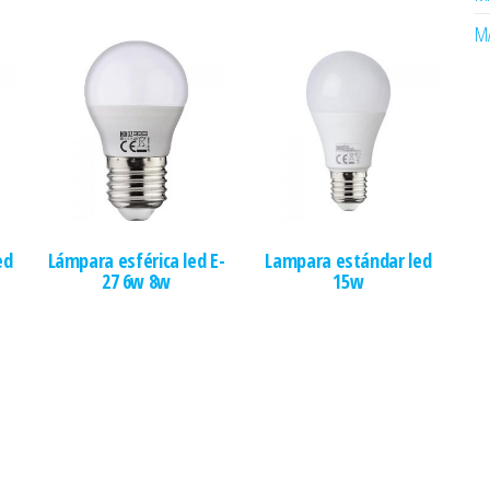
MA
ed
Lámpara esférica led E-
Lampara estándar led
27 6w 8w
15w