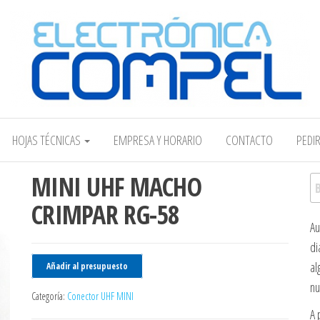
Electrónica COMPEL
HOJAS TÉCNICAS
EMPRESA Y HORARIO
CONTACTO
PEDI
MINI UHF MACHO
Bu
CRIMPAR RG-58
Au
di
al
Añadir al presupuesto
nu
Categoría:
Conector UHF MINI
A 