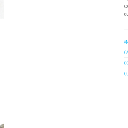
co
de
AN
C
C
C