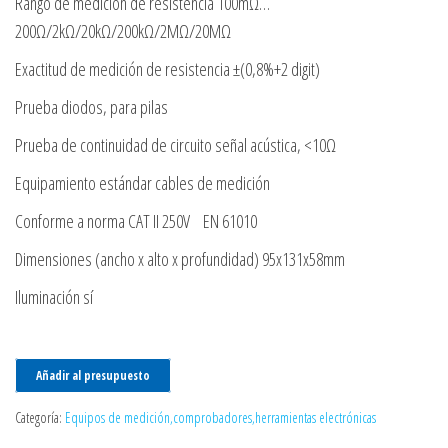
Rango de medición de resistencia 100mΩ…
200Ω/2kΩ/20kΩ/200kΩ/2MΩ/20MΩ
Exactitud de medición de resistencia ±(0,8%+2 digit)
Prueba diodos, para pilas
Prueba de continuidad de circuito señal acústica, <10Ω
Equipamiento estándar cables de medición
Conforme a norma CAT II 250V EN 61010
Dimensiones (ancho x alto x profundidad) 95x131x58mm
Iluminación sí
Añadir al presupuesto
Categoría:
Equipos de medición,comprobadores,herramientas electrónicas