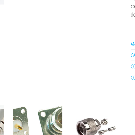
co
de
AN
C
C
C