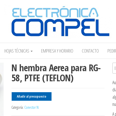
Electrónica COMPEL
HOJAS TÉCNICAS
EMPRESA Y HORARIO
CONTACTO
PEDI
N hembra Aerea para RG-
Bu
58, PTFE (TEFLON)
Au
di
al
Añadir al presupuesto
nu
Categoría:
Conector N
A 