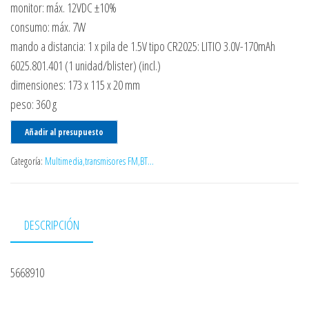
monitor: máx. 12VDC ±10%
consumo: máx. 7W
mando a distancia: 1 x pila de 1.5V tipo CR2025: LITIO 3.0V-170mAh
6025.801.401 (1 unidad/blister) (incl.)
dimensiones: 173 x 115 x 20 mm
peso: 360 g
Añadir al presupuesto
Categoría:
Multimedia,transmisores FM,BT...
DESCRIPCIÓN
5668910