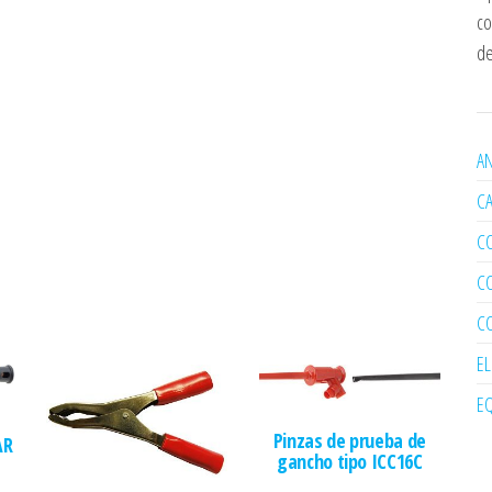
co
de
AN
C
C
C
C
E
EQ
Pinzas de prueba de
AR
gancho tipo ICC16C