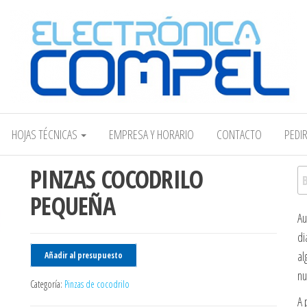
Electrónica COMPEL
HOJAS TÉCNICAS
EMPRESA Y HORARIO
CONTACTO
PEDI
PINZAS COCODRILO
Bu
PEQUEÑA
Au
di
al
Añadir al presupuesto
nu
Categoría:
Pinzas de cocodrilo
A 