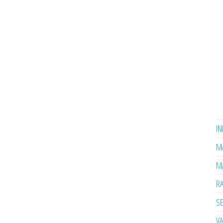
I
MA
MA
R
SE
V