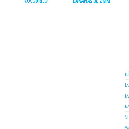
COCODRILO
BANANAS DE 2 MM
I
MA
MA
R
SE
V