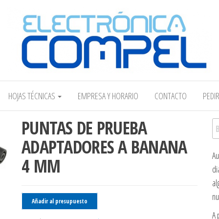
Electrónica COMPEL
HOJAS TÉCNICAS
EMPRESA Y HORARIO
CONTACTO
PEDI
PUNTAS DE PRUEBA
Bu
ADAPTADORES A BANANA
Au
4 MM
di
al
nu
Añadir al presupuesto
A 