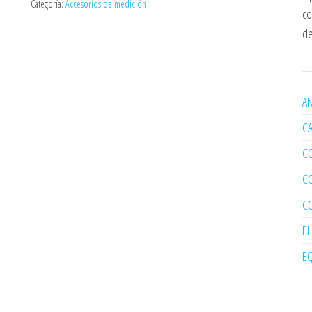
Categoría:
Accesorios de medición
co
de
AN
C
C
C
C
E
EQ