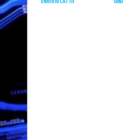
EN61010 CAT III
SMD