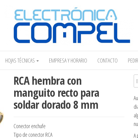
Electrónica COMPEL
HOJAS TÉCNICAS
EMPRESA Y HORARIO
CONTACTO
PEDI
RCA hembra con
Bu
manguito recto para
Au
soldar dorado 8 mm
di
al
nu
Conector enchufe
Tipo de conector RCA
A 