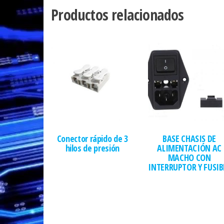
Productos relacionados
Conector rápido de 3
BASE CHASIS DE
hilos de presión
ALIMENTACIÓN AC
MACHO CON
INTERRUPTOR Y FUSIB