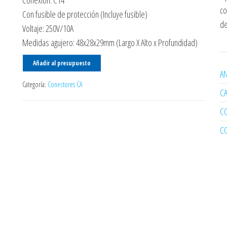
Conexión: C14
co
Con fusible de protección (Incluye fusible)
de
Voltaje: 250V/10A
Medidas agujero: 48x28x29mm (Largo X Alto x Profundidad)
Añadir al presupuesto
AN
Categoría:
Conectores CA
C
C
C